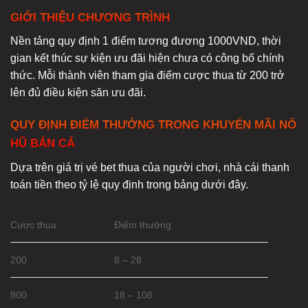
GIỚI THIỆU CHƯƠNG TRÌNH
Nền tảng quy định 1 điểm tương đương 1000VND, thời
gian kết thúc sự kiện ưu đãi hiện chưa có công bố chính
thức. Mỗi thành viên tham gia điểm cược thua từ 200 trở
lên đủ điều kiện săn ưu đãi.
QUY ĐỊNH ĐIỂM THƯỞNG TRONG KHUYẾN MÃI NỔ
HŨ BẮN CÁ
Dựa trên giá trị vé bet thua của người chơi, nhà cái thanh
toán tiền theo tỷ lệ quy định trong bảng dưới đây.
Cược thua
Điểm thưởng
200
8 – 28
800
18 – 108