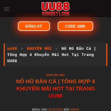
Bỏ
qua
nội
dung
CODE 188K
ĐĂNG KÝ
uu88
»
KHUYẾN MÃI
»
Nổ Hũ Bắn Cá |
Tổng Hợp 4 Khuyến Mãi Hot Tại Trang
UU88
KHUYẾN MÃI
NỔ HŨ BẮN CÁ | TỔNG HỢP 4
KHUYẾN MÃI HOT TẠI TRANG
UU88
ĐĂNG VÀO
10/04/2026
BỞI
ADMIN