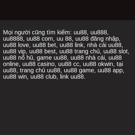
Mọi người cũng tìm kiếm: uu88, uu888,
uu8888, uu88 com, uu 88, uu88 đăng nhập,
uu88 love, uu88 bet, uu88 link, nhà cái uu88,
uu88 vip, uu88 best, uu88 trang chủ, uu88 slot,
uu88 nổ hũ, game uu88, uu88 nhà cái, uu88
online, uu88 casino, uu88 cc, uu88 okwin, tại
uu88, trang chủ uu88, uu88 game, uu88 app,
uu88 win, uu88 club, link uu88.