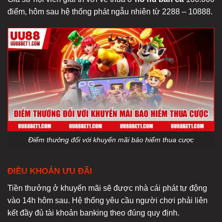
điểm, hôm sau hệ thống phát ngẫu nhiên từ 2288 – 10888.
Điểm thưởng đối với khuyến mãi bảo hiểm thua cược
ĐIỀU KHOẢN ƯU ĐÃI
Tiền thưởng ở khuyến mãi sẽ được nhà cái phát tự động
vào 14h hôm sau. Hệ thống yêu cầu người chơi phải liên
kết đầy đủ tài khoản banking theo đúng quy định.