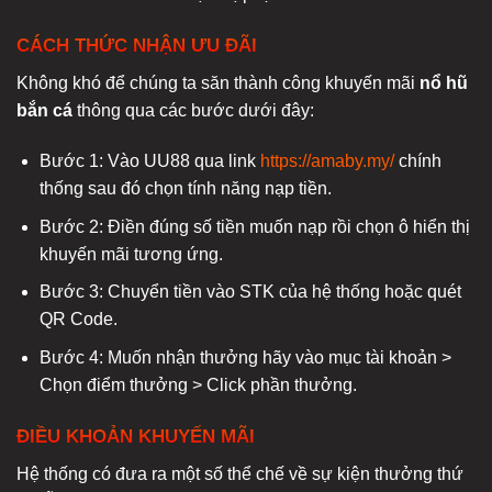
CÁCH THỨC NHẬN ƯU ĐÃI
Không khó để chúng ta săn thành công khuyến mãi
nổ hũ
bắn cá
thông qua các bước dưới đây:
Bước 1: Vào UU88 qua link
https://amaby.my/
chính
thống sau đó chọn tính năng nạp tiền.
Bước 2: Điền đúng số tiền muốn nạp rồi chọn ô hiển thị
khuyến mãi tương ứng.
Bước 3: Chuyển tiền vào STK của hệ thống hoặc quét
QR Code.
Bước 4: Muốn nhận thưởng hãy vào mục tài khoản >
Chọn điểm thưởng > Click phần thưởng.
ĐIỀU KHOẢN KHUYẾN MÃI
Hệ thống có đưa ra một số thể chế về sự kiện thưởng thứ