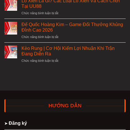
Lô Xiên Là Gì? Các Loại Lô Xiên Và Cách Chơi
Tại UU88
ở
Chức năng bình luận bị tắt
Lô
Xiên
Đế Quốc Hoàng Kim – Game Đổi Thưởng Khủng
Là
Đỉnh Cao 2026
Gì?
ở
Chức năng bình luận bị tắt
Các
Đế
Loại
Quốc
Lô
Kèo Rung | Cơ Hội Kiếm Lợi Nhuận Khi Trận
Hoàng
Xiên
Đang Diễn Ra
Kim
Và
ở
Chức năng bình luận bị tắt
–
Cách
Kèo
Game
Chơi
Rung
Đổi
Tại
|
Thưởng
UU88
Cơ
Khủng
Hội
Đỉnh
Kiếm
Cao
Lợi
2026
Nhuận
HƯỚNG DẪN
Khi
Trận
Đang
Diễn
Đăng ký
Ra