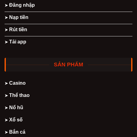
Đăng nhập
Nạp tiền
Rút tiền
Tải app
SẢN PHẨM
Casino
Thể thao
Nổ hũ
Xổ số
Bắn cá