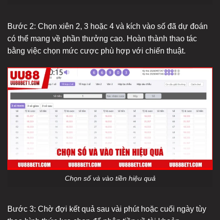
Bước 2: Chọn xiên 2, 3 hoặc 4 và kích vào số đã dự đoán
có thể mang về phần thưởng cao. Hoàn thành thao tác
bằng việc chọn mức cược phù hợp với chiến thuật.
Chọn số và vào tiền hiệu quả
Bước 3: Chờ đợi kết quả sau vài phút hoặc cuối ngày tùy