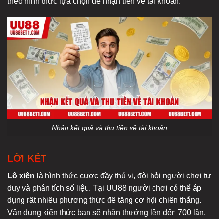
theo hình thức lựa chọn để nhận tiền về tài khoản.
Nhận kết quả và thu tiền về tài khoản
LỜI KẾT
Lô xiên
là hình thức cược đầy thú vị, đòi hỏi người chơi tư
duy và phân tích số liệu. Tại UU88 người chơi có thể áp
dụng rất nhiều phương thức để tăng cơ hội chiến thắng.
Vận dụng kiến thức bạn sẽ nhận thưởng lên đến 700 lần.