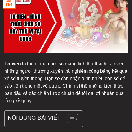
28
Th4
Lô xiên
là hình thức chơi số mang tính thử thách cao với
những người thường xuyên trải nghiệm cùng bảng kết quả
xổ số truyền thống. Bạn sẽ cần nhận định nhiều con số để
vào tiền trong một vé cược. Chính vì thế những kiến thức
ban đầu và các chiến lược chuẩn để tối đa lợi nhuận qua
từng kỳ quay.
NỘI DUNG BÀI VIẾT