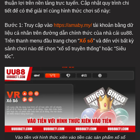
thuận lợi trên nền tảng trực tuyến. Cập nhật quy trình chi
tiết để có thể giải trí cùng hình thức chơi số này:
Bước 1: Truy cập vào
https://amaby.my/
tài khoản bằng dữ
liệu cá nhân trên đường dẫn chính thức của nhà cái uu88.
Trên thanh menu đầu trang chọn “
Xổ số
” và đến với bất kỳ
sảnh chơi nào để chọn “xổ số truyền thống” hoặc “Siêu
tốc”.
Vào tiền với hình thức xiên vào tiền các sản phẩm xổ số