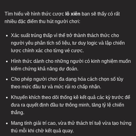
Tìm hiểu về hình thức cược
lô xiên
bạn sẽ thấy có rất
nhiều đặc điểm thu hút người chơi:
Xác suất trúng thấp vì thế trở thành thách thức cho
người yêu phân tích số liệu, tư duy logic và lập chiến
lược chính xác cho từng vé cược.
Hình thức dành cho những người có kinh nghiệm muốn
kiểm chứng khả năng dự đoán.
Cho phép người chơi đa dạng hóa cách chọn số tùy
theo mức đầu tư và mức rủi ro chấp nhận.
Khuyến khích theo dõi thống kê kết quả các kỳ trước để
đưa ra quyết định đầu tư thông minh, tăng tỷ lệ chiến
thắng.
Mang tính giải trí cao, vừa thử thách trí tuệ vừa tạo hứng
thú mỗi khi chờ kết quả quay.