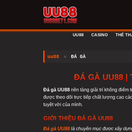
Bỏ
qua
nội
dung
UU88
CASINO
THỂ TH
uu88
»
ĐÁ GÀ
ĐÁ GÀ UU88 |
Đá gà UU88
nền tảng giải trí không điểm 
được theo dõi trực tiếp chất lượng cao các
tuyệt vời của mình.
GIỚI THIỆU ĐÁ GÀ UU88
Đá gà UU88
là chuyên mục được xây dựng