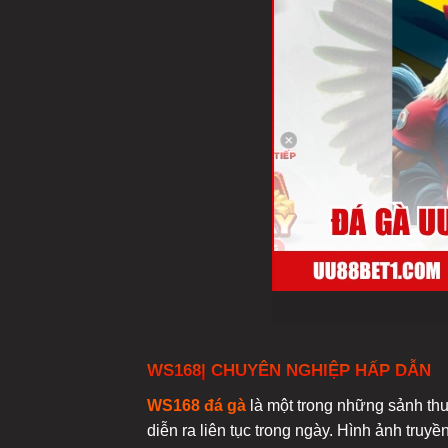
WS168| CHUYÊN NGHIỆP HẤP DẪN
WS168 đá gà
là một trong những sảnh thu
diễn ra liên tục trong ngày. Hình ảnh truyền