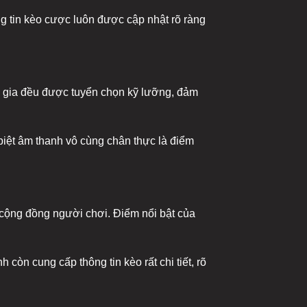
ng tin kèo cược luôn được cập nhật rõ ràng
am gia đều được tuyển chọn kỹ lưỡng, đảm
biệt âm thanh vô cùng chân thực là điểm
cộng đồng người chơi. Điểm nổi bật của
òn cung cấp thông tin kèo rất chi tiết, rõ