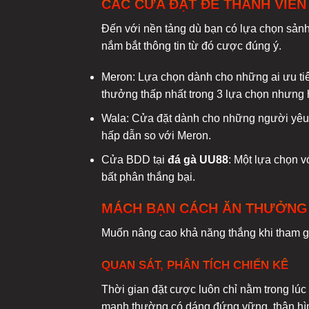
CÁC CỬA ĐẶT ĐỂ THÀNH VIÊN
Đến với nền tảng dù bạn có lựa chọn sảnh 
nắm bắt thông tin từ đó cược đúng ý.
Meron: Lựa chọn dành cho những ai ưu tiê
thưởng thấp nhất trong 3 lựa chọn nhưng 
Wala: Cửa đặt dành cho những người yêu 
hấp dẫn so với Meron.
Cửa BDD tại
đá gà UU88
: Một lựa chọn v
bất phân thắng bại.
MÁCH BẠN CÁCH ĂN THƯỞNG 
Muốn nâng cao khả năng thắng khi tham gi
QUAN SÁT, PHÂN TÍCH CHIẾN KÊ
Thời gian đặt cược luôn chỉ nằm trong lú
mạnh thường có dáng đứng vững, thân hìn