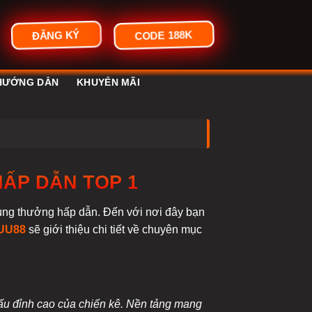
CODE 188K
ĐĂNG KÝ
HƯỚNG DẪN
KHUYẾN MÃI
HẤP DẪN TOP 1
 cùng thưởng hấp dẫn. Đến với nơi đây bạn
UU88
sẽ giới thiệu chi tiết về chuyên mục
u đỉnh cao của chiến kê. Nền tảng mang