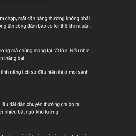
chậm chạp, mất cân bằng thường không phải
ng tấn công đảm bảo có lợi thế khi ra sàn.
thương mà chúng mang lại rất lớn. Nếu như
ân thắng bại.
nh năng lịch sử đấu hiển thị ở mọi sảnh
m lâu dài dân chuyên thường chỉ bỏ ra
ới nhiều bất ngờ khó lường.