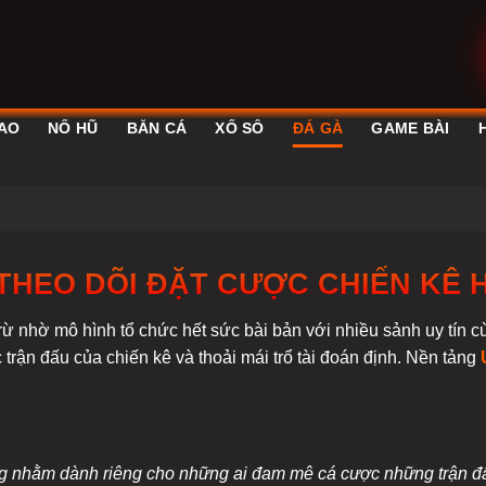
AO
NỔ HŨ
BẮN CÁ
XỔ SỐ
ĐÁ GÀ
GAME BÀI
 THEO DÕI ĐẶT CƯỢC CHIẾN KÊ 
trừ nhờ mô hình tổ chức hết sức bài bản với nhiều sảnh uy tín
 trận đấu của chiến kê và thoải mái trổ tài đoán định. Nền tảng
 nhằm dành riêng cho những ai đam mê cá cược những trận đấ