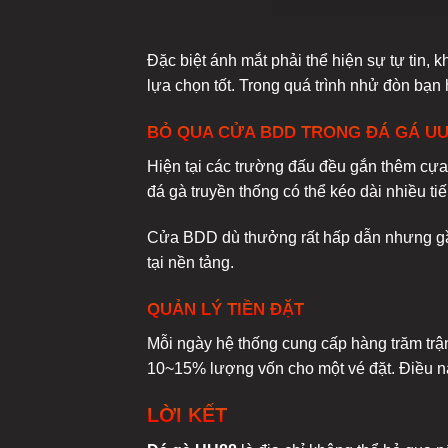
Đặc biệt ánh mắt phải thể hiện sự tự tin
lựa chọn tốt. Trong quá trình nhử đòn bạn
BỎ QUA CỬA BDD TRONG ĐÁ GÁ UU
Hiện tại các trường đấu đều gắn thêm cựa 
đá gà truyền thống có thể kéo dài nhiều tiế
Cửa BDD dù thưởng rất hấp dẫn nhưng gần 
tại nền tảng.
QUẢN LÝ TIỀN ĐẶT
Mỗi ngày hệ thống cung cấp hàng trăm trận
10~15% lượng vốn cho một vé đặt. Điều này
LỜI KẾT