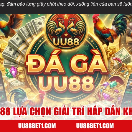
 lag, đảm bảo từng giây phút theo dõi, xuống tiền của bạn sẽ luô