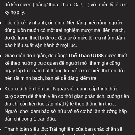
đủ kèo cược (thắng/ thua, chấp, O/U,…) với mức tỷ lệ cực
kỳ hợp lý.
Tốc độ xử lý nhanh, ổn định: Nền tảng hiểu rằng người
dùng luôn muốn có một trải nghiệm mượt mà, liền mạch,
do đó trang thiết bị được đầu tư ở mức tối ưu nhằm đảm
bảo hiệu suất vận hành ở mọi lúc.
Giao diện đơn giản, dễ dùng:
Thể Thao UU88
được thiết
kế theo hướng trực quan để người mới tham gia cũng
ngay lập tức nắm bắt thông tin. Vé cược hiển thị trọn đời
nên rất minh bạch, bạn sẽ dễ dàng kiểm tra.
Kèo xuất hiện liên tục: Ngoài việc cung cấp hình thức
cược sớm để thành viên có thời gian phân tích, xuống tiền
địa chỉ còn liên tục cập nhật tỷ lệ theo thông tin thực.
Người chơi đảm bảo sở hữu vô số cơ hội ăn thưởng hấp
dẫn chỉ trong 1 trận đấu.
Thanh toán siêu tốc: Trải nghiệm của bạn chắc chắn sẽ