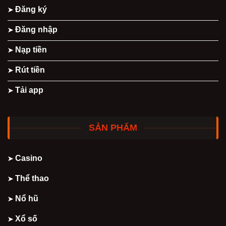
Diễn
Đăng ký
Ra
Đăng nhập
Nạp tiền
Rút tiền
Tải app
SẢN PHẨM
Casino
Thể thao
Nổ hũ
Xổ số