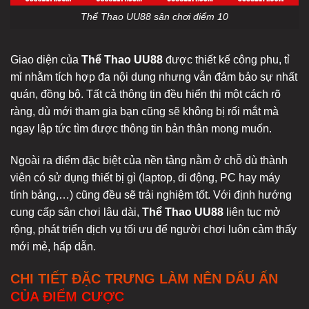
Thể Thao UU88 sân chơi điểm 10
Giao diện của
Thể Thao UU88
được thiết kế công phu, tỉ
mỉ nhằm tích hợp đa nội dung nhưng vẫn đảm bảo sự nhất
quán, đồng bộ. Tất cả thông tin đều hiển thị một cách rõ
ràng, dù mới tham gia bạn cũng sẽ không bị rối mắt mà
ngay lập tức tìm được thông tin bản thân mong muốn.
Ngoài ra điểm đặc biệt của nền tảng nằm ở chỗ dù thành
viên có sử dụng thiết bị gì (laptop, di động, PC hay máy
tính bảng,…) cũng đều sẽ trải nghiệm tốt. Với định hướng
cung cấp sân chơi lâu dài,
Thể Thao UU88
liên tục mở
rộng, phát triển dịch vụ tối ưu để người chơi luôn cảm thấy
mới mẻ, hấp dẫn.
CHI TIẾT ĐẶC TRƯNG LÀM NÊN DẤU ẤN
CỦA ĐIỂM CƯỢC