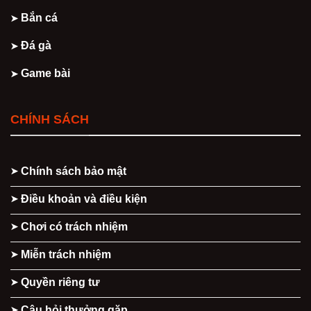
Bắn cá
Đá gà
Game bài
CHÍNH SÁCH
Chính sách bảo mật
Điều khoản và điều kiện
Chơi có trách nhiệm
Miễn trách nhiệm
Quyền riêng tư
Câu hỏi thưởng gặp