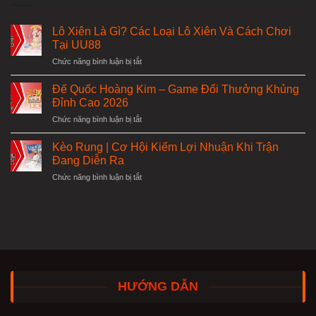
Lô Xiên Là Gì? Các Loại Lô Xiên Và Cách Chơi
Tại UU88
ở
Chức năng bình luận bị tắt
Lô
Xiên
Đế Quốc Hoàng Kim – Game Đổi Thưởng Khủng
Là
Đỉnh Cao 2026
Gì?
ở
Chức năng bình luận bị tắt
Các
Đế
Loại
Quốc
Lô
Kèo Rung | Cơ Hội Kiếm Lợi Nhuận Khi Trận
Hoàng
Xiên
Đang Diễn Ra
Kim
Và
ở
Chức năng bình luận bị tắt
–
Cách
Kèo
Game
Chơi
Rung
Đổi
Tại
|
Thưởng
UU88
Cơ
Khủng
Hội
Đỉnh
Kiếm
Cao
Lợi
2026
Nhuận
HƯỚNG DẪN
Khi
Trận
Đang