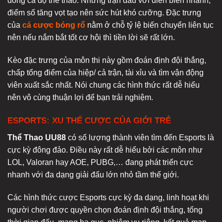
đồng cá độ thể thao. Những trận đấu với diễn biến nhanh,
điểm số tăng vọt tạo nên sức hút khó cưỡng. Đặc trưng
của
cá cược bóng rổ
nằm ở chỗ tỷ lệ biến chuyển liên tục
nên nếu nắm bắt tốt cơ hội thì tiền lời sẽ rất lớn.
Kèo đặc trưng của môn thi này gồm đoán định đội thắng,
chấp tổng điểm của hiệp/ cả trận, tài xỉu và tìm vận động
viên xuất sắc nhất. Nói chung các hình thức rất dễ hiểu
nên vô cùng thuận lợi để bạn trải nghiệm.
ESPORTS: XU THẾ CƯỢC CỦA GIỚI TRẺ
Thể Thao UU88
có số lượng thành viên tìm đến Esports là
cực kỳ đông đảo. Điều này rất dễ hiểu bởi các môn như
LOL, Valoran hay AOE, PUBG,… đang phát triển cực
nhanh với đa dạng giải đấu lớn nhỏ tầm thế giới.
Các hình thức cược Esports cực kỳ đa dạng, linh hoạt khi
người chơi được quyền chọn đoán định đội thắng, tổng