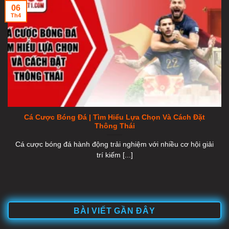
06
Th4
Cá Cược Bóng Đá | Tìm Hiểu Lựa Chọn Và Cách Đặt
Thông Thái
Cá cược bóng đá hành động trải nghiệm với nhiều cơ hội giải
trí kiếm [...]
BÀI VIẾT GẦN ĐÂY