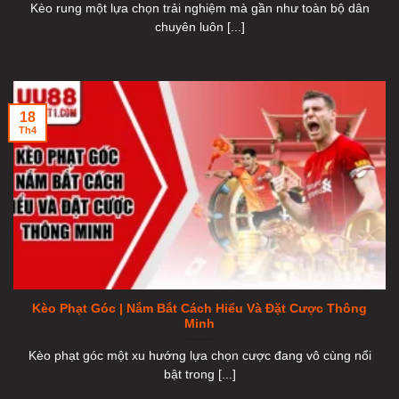
Kèo rung một lựa chọn trải nghiệm mà gần như toàn bộ dân
chuyên luôn [...]
18
Th4
Kèo Phạt Góc | Nắm Bắt Cách Hiểu Và Đặt Cược Thông
Minh
Kèo phạt góc một xu hướng lựa chọn cược đang vô cùng nổi
bật trong [...]