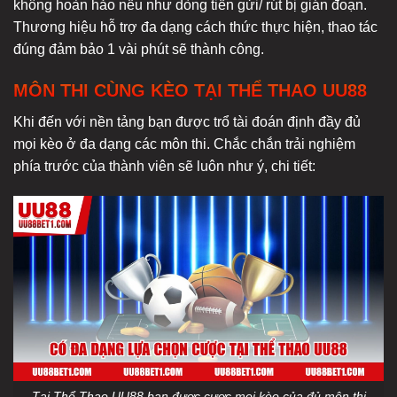
không hoàn hảo nếu như dòng tiền gửi/ rút bị gián đoạn.
Thương hiệu hỗ trợ đa dạng cách thức thực hiện, thao tác
đúng đảm bảo 1 vài phút sẽ thành công.
MÔN THI CÙNG KÈO TẠI THỂ THAO UU88
Khi đến với nền tảng bạn được trổ tài đoán định đầy đủ
mọi kèo ở đa dạng các môn thi. Chắc chắn trải nghiệm
phía trước của thành viên sẽ luôn như ý, chi tiết:
Tại Thể Thao UU88 bạn được cược mọi kèo của đủ môn thi