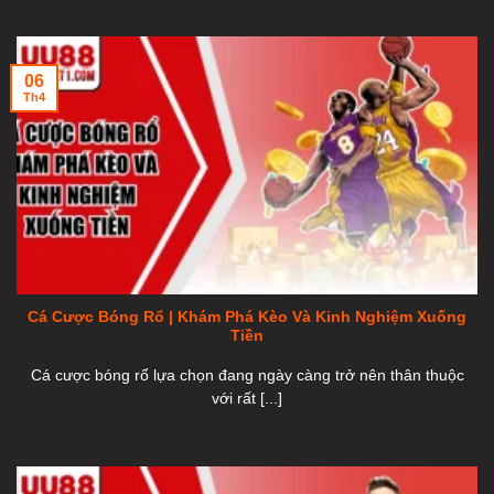
06
Th4
Cá Cược Bóng Rổ | Khám Phá Kèo Và Kinh Nghiệm Xuống
Tiền
Cá cược bóng rổ lựa chọn đang ngày càng trở nên thân thuộc
với rất [...]