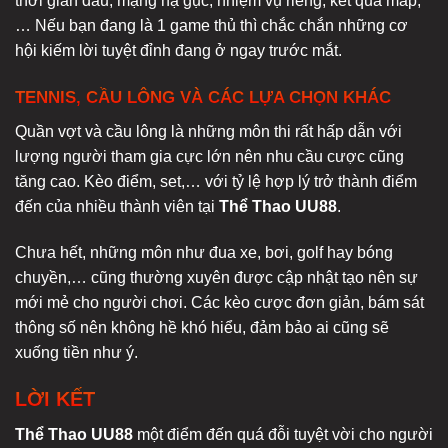
thời gian đấu, mạng hạ gục, nhiệm vụ riêng, kết quả map,
… Nếu bạn đang là 1 game thủ thì chắc chắn những cơ
hội kiếm lời tuyệt đỉnh đang ở ngay trước mắt.
TENNIS, CẦU LÔNG VÀ CÁC LỰA CHỌN KHÁC
Quần vợt và cầu lông là những môn thi rất hấp dẫn với
lượng người tham gia cực lớn nên nhu cầu cược cũng
tăng cao. Kèo điểm, set,… với tỷ lệ hợp lý trở thành điểm
đến của nhiều thành viên tại
Thể Thao UU88
.
Chưa hết, những môn như đua xe, bơi, golf hay bóng
chuyền,… cũng thường xuyên được cập nhật tạo nên sự
mới mẻ cho người chơi. Các kèo cược đơn giản, bám sát
thông số nên không hề khó hiểu, đảm bảo ai cũng sẽ
xuống tiền như ý.
LỜI KẾT
Thể Thao UU88
một điểm đến quá đỗi tuyệt vời cho người