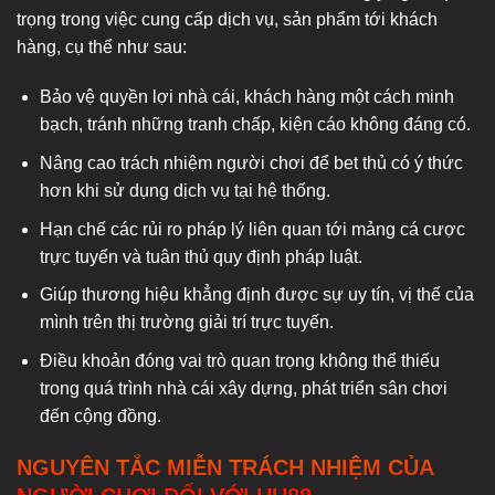
trọng trong việc cung cấp dịch vụ, sản phẩm tới khách
hàng, cụ thể như sau:
Bảo vệ quyền lợi nhà cái, khách hàng một cách minh
bạch, tránh những tranh chấp, kiện cáo không đáng có.
Nâng cao trách nhiệm người chơi để bet thủ có ý thức
hơn khi sử dụng dịch vụ tại hệ thống.
Hạn chế các rủi ro pháp lý liên quan tới mảng cá cược
trực tuyến và tuân thủ quy định pháp luật.
Giúp thương hiệu khẳng định được sự uy tín, vị thế của
mình trên thị trường giải trí trực tuyến.
Điều khoản đóng vai trò quan trọng không thể thiếu
trong quá trình nhà cái xây dựng, phát triển sân chơi
đến cộng đồng.
NGUYÊN TẮC MIỄN TRÁCH NHIỆM CỦA