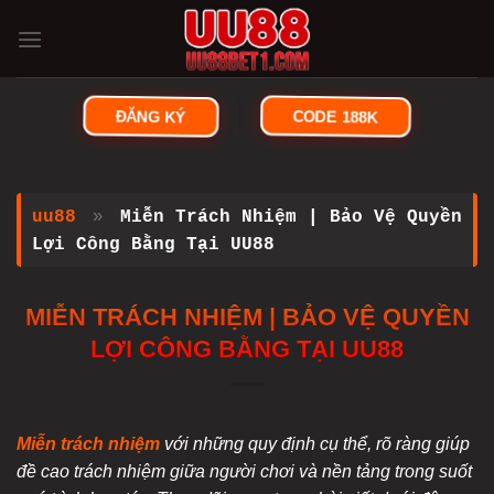
Bỏ
qua
nội
dung
ĐĂNG KÝ
CODE 188K
uu88
»
Miễn Trách Nhiệm | Bảo Vệ Quyền
Lợi Công Bằng Tại UU88
MIỄN TRÁCH NHIỆM | BẢO VỆ QUYỀN
LỢI CÔNG BẰNG TẠI UU88
Miễn trách nhiệm
với những quy định cụ thể, rõ ràng giúp
đề cao trách nhiệm giữa người chơi và nền tảng trong suốt