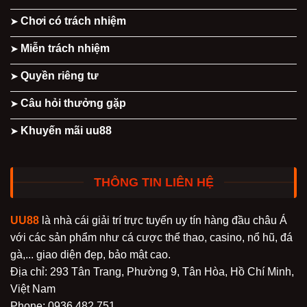
Chơi có trách nhiệm
Miễn trách nhiệm
Quyền riêng tư
Câu hỏi thưởng gặp
Khuyến mãi uu88
THÔNG TIN LIÊN HỆ
UU88
là nhà cái giải trí trực tuyến uy tín hàng đầu châu Á
với các sản phẩm như cá cược thể thao, casino, nổ hũ, đá
gà,... giao diện đẹp, bảo mật cao.
Địa chỉ: 293 Tân Trang, Phường 9, Tân Hòa, Hồ Chí Minh,
Việt Nam
Phone: 0936 482 751