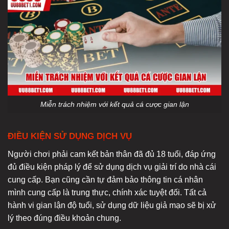
Miễn trách nhiệm với kết quả cá cược gian lận
ĐIỀU KIỆN SỬ DỤNG DỊCH VỤ
Người chơi phải cam kết bản thân đã đủ 18 tuổi, đáp ứng
đủ điều kiện pháp lý để sử dụng dịch vụ giải trí do nhà cái
cung cấp. Bạn cũng cần tự đảm bảo thông tin cá nhân
mình cung cấp là trung thực, chính xác tuyệt đối. Tất cả
hành vi gian lận độ tuổi, sử dụng dữ liệu giả mạo sẽ bị xử
lý theo đúng điều khoản chung.