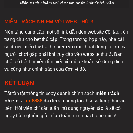
Miễn trách nhiệm với vi phạm pháp luật từ hội viên
MIỄN TRÁCH NHIỆM VỚI WEB THỨ 3
Nền tảng cung cấp một số link dẫn đến website đối tác trên
trang chủ cho bet thủ cập. Trong trường hợp này, nhà cái
sẽ được miễn trừ trách nhiệm với mọi hoạt động, rủi ro mà
người chơi gặp phải khi truy cập vào website thứ 3. Bạn
phải có trách nhiệm tìm hiểu về điều khoản sử dụng dịch
vụ cũng như chính sách của đơn vị đó.
KẾT LUẬN
Tất tần tật thông tin xoay quanh chính sách
miễn trách
nhiệm
tại
uu8888
đã được chúng tôi chia sẻ trong bài viết
trên. Hội viên chỉ cần tuân thủ đúng nguyên tắc là sẽ có
ngay trải nghiệm giải trí an toàn, minh bạch cho mình!