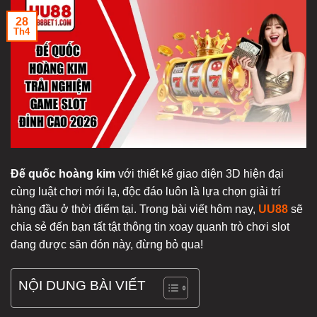
28
Th4
Đế quốc hoàng kim
với thiết kế giao diện 3D hiện đại
cùng luật chơi mới lạ, độc đáo luôn là lựa chọn giải trí
hàng đầu ở thời điểm tại. Trong bài viết hôm nay,
UU88
sẽ
chia sẻ đến bạn tất tật thông tin xoay quanh trò chơi slot
đang được săn đón này, đừng bỏ qua!
NỘI DUNG BÀI VIẾT