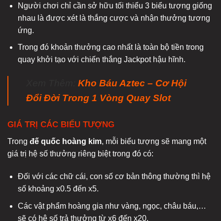
Người chơi chỉ cần sở hữu tối thiểu 3 biểu tượng giống
nhau là được xét là thắng cược và nhận thưởng tương
ứng.
Trong đó khoản thưởng cao nhất là toàn bộ tiền trong
quay khởi tạo với chiến thắng Jackpot hậu hĩnh.
Xem Thêm:
Kho Báu Aztec – Cơ Hội
Đổi Đời Trong 1 Vòng Quay Slot
GIÁ TRỊ CÁC BIỂU TƯỢNG
Trong
đế quốc hoàng kim
, mỗi biểu tượng sẽ mang một
giá trị hệ số thưởng riêng biệt trong đó có:
Đối với các chữ cái, con số cơ bản thông thường thì hệ
số khoảng x0.5 đến x5.
Các vật phẩm hoàng gia như vàng, ngọc, châu báu,…
sẽ có hệ số trả thưởng từ x6 đến x20.