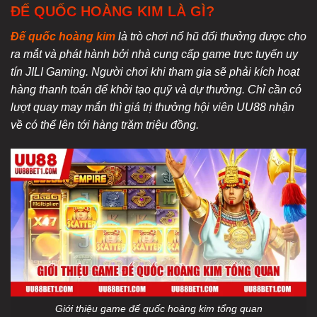
ĐẾ QUỐC HOÀNG KIM LÀ GÌ?
Đế quốc hoàng kim
là trò chơi nổ hũ đổi thưởng được cho
ra mắt và phát hành bởi nhà cung cấp game trực tuyến uy
tín JILI Gaming. Người chơi khi tham gia sẽ phải kích hoạt
hàng thanh toán để khởi tạo quỹ và dự thưởng. Chỉ cần có
lượt quay may mắn thì giá trị thưởng hội viên UU88 nhận
về có thể lên tới hàng trăm triệu đồng.
Giới thiệu game đế quốc hoàng kim tổng quan