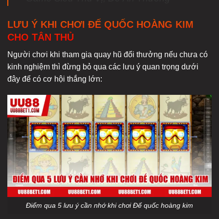
LƯU Ý KHI CHƠI ĐẾ QUỐC HOÀNG KIM
CHO TÂN THỦ
Người chơi khi tham gia quay hũ đổi thưởng nếu chưa có
kinh nghiệm thì đừng bỏ qua các lưu ý quan trọng dưới
đây để có cơ hội thắng lớn:
Điểm qua 5 lưu ý cần nhớ khi chơi Đế quốc hoàng kim