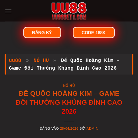
Bỏ
qua
nội
dung
CODE 188K
ĐĂNG KÝ
uu88
»
NỔ HŨ
»
Đế Quốc Hoàng Kim –
Game Đổi Thưởng Khủng Đỉnh Cao 2026
NỔ HŨ
ĐẾ QUỐC HOÀNG KIM – GAME
ĐỔI THƯỞNG KHỦNG ĐỈNH CAO
2026
ĐĂNG VÀO
28/04/2026
BỞI
ADMIN