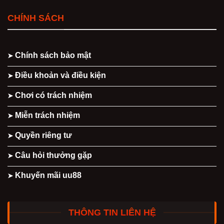
CHÍNH SÁCH
Chính sách bảo mật
Điều khoản và điều kiện
Chơi có trách nhiệm
Miễn trách nhiệm
Quyền riêng tư
Câu hỏi thưởng gặp
Khuyến mãi uu88
THÔNG TIN LIÊN HỆ