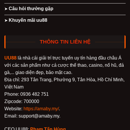
Câu hỏi thưởng gặp
Khuyến mãi uu88
THÔNG TIN LIÊN HỆ
UU88
là nhà cái giải trí trực tuyến uy tín hàng đầu châu Á
với các sản phẩm như cá cược thể thao, casino, nổ hũ, đá
gà,... giao diện đẹp, bảo mật cao.
Địa chỉ: 293 Tân Trang, Phường 9, Tân Hòa, Hồ Chí Minh,
Việt Nam
Phone: 0936 482 751
Zipcode: 700000
Website:
https://amaby.my/
.
Email:
support@amaby.my
.
CEO UU88:
Phạm Tấn Hùng
.