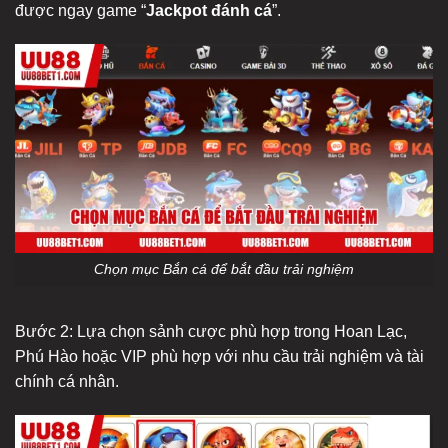
được ngay game “
Jackpot đánh cá
”.
Chọn mục Bắn cá để bắt đầu trải nghiệm
Bước 2: Lựa chọn sảnh cược phù hợp trong Hoan Lạc,
Phú Hào hoặc VIP phù hợp với nhu cầu trải nghiệm và tài
chính cá nhân.