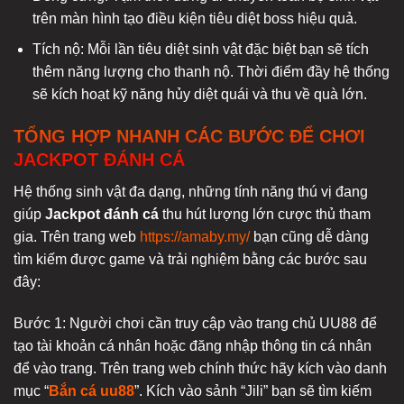
trên màn hình tạo điều kiện tiêu diệt boss hiệu quả.
Tích nộ: Mỗi lần tiêu diệt sinh vật đặc biệt bạn sẽ tích
thêm năng lượng cho thanh nộ. Thời điểm đầy hệ thống
sẽ kích hoạt kỹ năng hủy diệt quái và thu về quà lớn.
TỔNG HỢP NHANH CÁC BƯỚC ĐỂ CHƠI
JACKPOT ĐÁNH CÁ
Hệ thống sinh vật đa dạng, những tính năng thú vị đang
giúp
Jackpot đánh cá
thu hút lượng lớn cược thủ tham
gia. Trên trang web
https://amaby.my/
bạn cũng dễ dàng
tìm kiếm được game và trải nghiệm bằng các bước sau
đây:
Bước 1: Người chơi cần truy cập vào trang chủ UU88 để
tạo tài khoản cá nhân hoặc đăng nhập thông tin cá nhân
để vào trang. Trên trang web chính thức hãy kích vào danh
mục “
Bắn cá uu88
”. Kích vào sảnh “Jili” bạn sẽ tìm kiếm