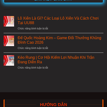
Lô Xiên Là Gì? Các Loại Lô Xiên Và Cách Chơi
Tại UU88
ở
Chức năng bình luận bị tắt
Lô
Xiên
Đế Quốc Hoàng Kim – Game Đổi Thưởng Khủng
Là
Đỉnh Cao 2026
Gì?
ở
Chức năng bình luận bị tắt
Các
Đế
Loại
Quốc
Lô
Kèo Rung | Cơ Hội Kiếm Lợi Nhuận Khi Trận
Hoàng
Xiên
Đang Diễn Ra
Kim
Và
ở
Chức năng bình luận bị tắt
–
Cách
Kèo
Game
Chơi
Rung
Đổi
Tại
|
Thưởng
UU88
Cơ
Khủng
Hội
Đỉnh
Kiếm
Cao
Lợi
2026
Nhuận
HƯỚNG DẪN
Khi