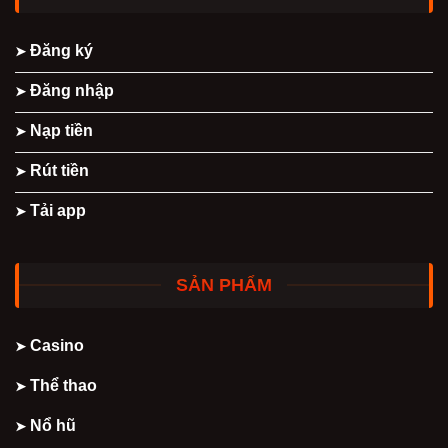
Trận
Đang
Diễn
Đăng ký
Ra
Đăng nhập
Nạp tiền
Rút tiền
Tải app
SẢN PHẨM
Casino
Thể thao
Nổ hũ