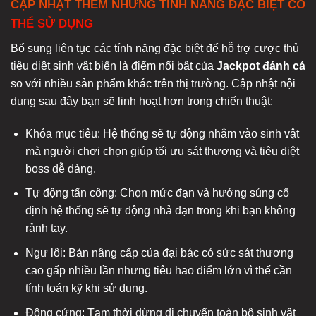
CẬP NHẬT THÊM NHỮNG TÍNH NĂNG ĐẶC BIỆT CÓ
THỂ SỬ DỤNG
Bổ sung liên tục các tính năng đặc biệt để hỗ trợ cược thủ
tiêu diệt sinh vật biển là điểm nổi bật của
Jackpot đánh cá
so với nhiều sản phẩm khác trên thị trường. Cập nhật nội
dung sau đây bạn sẽ linh hoạt hơn trong chiến thuật:
Khóa mục tiêu: Hệ thống sẽ tự động nhắm vào sinh vật
mà người chơi chọn giúp tối ưu sát thương và tiêu diệt
boss dễ dàng.
Tự động tấn công: Chọn mức đạn và hướng súng cố
định hệ thống sẽ tự động nhả đạn trong khi bạn không
rảnh tay.
Ngư lôi: Bản nâng cấp của đại bác có sức sát thương
cao gấp nhiều lần nhưng tiêu hao điểm lớn vì thế cần
tính toán kỹ khi sử dụng.
Đông cứng: Tạm thời dừng di chuyển toàn bộ sinh vật