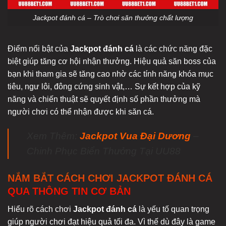
Jackpot đánh cá – Trò chơi săn thưởng chất lượng
Điểm nổi bật của
Jackpot đánh cá
là các chức năng đặc
biệt giúp tăng cơ hội nhận thưởng. Hiệu quả săn boss của
bạn khi tham gia sẽ tăng cao nhờ các tính năng khóa mục
tiêu, ngư lôi, đông cứng sinh vật,… Sự kết hợp của kỹ
năng và chiến thuật sẽ quyết định số phần thưởng mà
người chơi có thể nhận được khi săn cá.
Xem Thêm:
Jackpot Vua Đại Dương
–
Chinh Phục Biển Thưởng Tại UU88
NẮM BẮT CÁCH CHƠI JACKPOT ĐÁNH CÁ
QUA THÔNG TIN CƠ BẢN
Hiểu rõ cách chơi
Jackpot đánh cá
là yếu tố quan trọng
giúp người chơi đạt hiệu quả tối đa. Vì thế dù đây là game