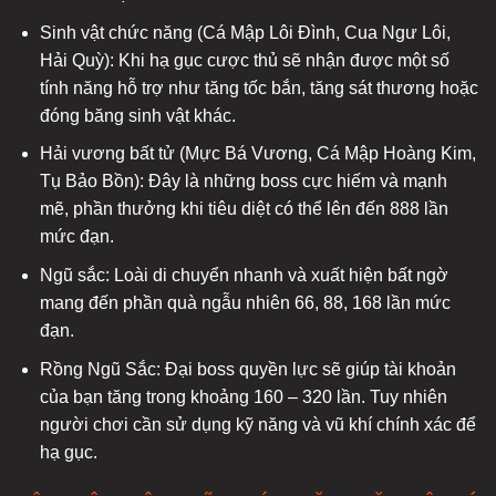
Sinh vật chức năng (Cá Mập Lôi Đình, Cua Ngư Lôi,
Hải Quỳ): Khi hạ gục cược thủ sẽ nhận được một số
tính năng hỗ trợ như tăng tốc bắn, tăng sát thương hoặc
đóng băng sinh vật khác.
Hải vương bất tử (Mực Bá Vương, Cá Mập Hoàng Kim,
Tụ Bảo Bồn): Đây là những boss cực hiếm và mạnh
mẽ, phần thưởng khi tiêu diệt có thể lên đến 888 lần
mức đạn.
Ngũ sắc: Loài di chuyển nhanh và xuất hiện bất ngờ
mang đến phần quà ngẫu nhiên 66, 88, 168 lần mức
đạn.
Rồng Ngũ Sắc: Đại boss quyền lực sẽ giúp tài khoản
của bạn tăng trong khoảng 160 – 320 lần. Tuy nhiên
người chơi cần sử dụng kỹ năng và vũ khí chính xác để
hạ gục.